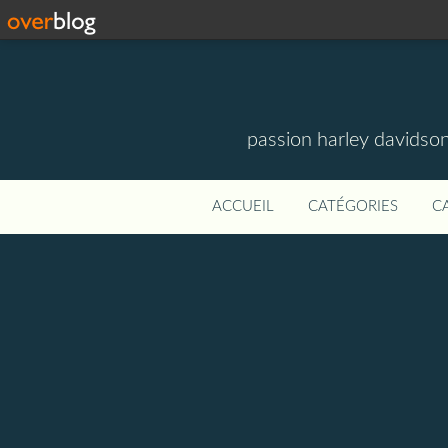
passion harley davidson
ACCUEIL
CATÉGORIES
C