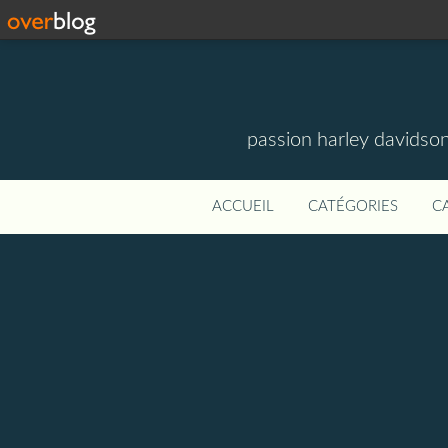
passion harley davidson
ACCUEIL
CATÉGORIES
C