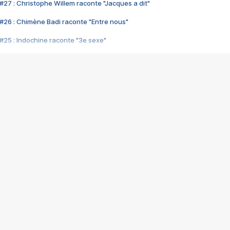
#27 : Christophe Willem raconte "Jacques a dit"
#26 : Chimène Badi raconte "Entre nous"
#25 : Indochine raconte "3e sexe"
#24 : Zaho raconte "C'est chelou"
#23 : Patrick Bruel raconte "Au café des délices"
#22 : Kyo raconte "Le chemin"
#21 : Nolwenn Leroy raconte "Cassé"
#20 : Patrick Hernandez raconte "Born to be alive"
#19 : Lorie raconte "Près de moi"
#18 : Michael Jones raconte "A nos actes manqués" (avec Jean-Jacque
#17 : Khaled raconte "Aïcha"
#16 : Corneille raconte "Parce qu'on vient de loin"
#15 : Indochine raconte "L'aventurier"