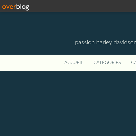
passion harley davidson
ACCUEIL
CATÉGORIES
C