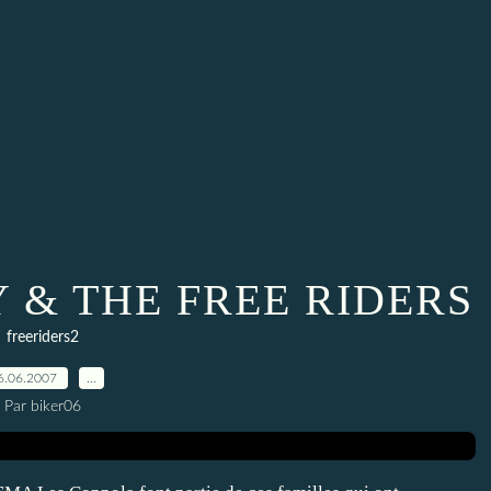
 & THE FREE RIDERS
freeriders2
6.06.2007
…
Par biker06