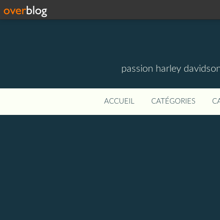
passion harley davidson
ACCUEIL
CATÉGORIES
C