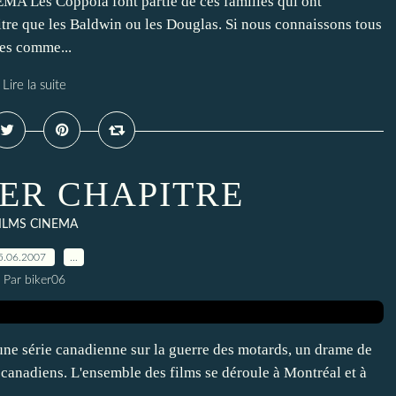
s Coppola font partie de ces familles qui ont
re que les Baldwin ou les Douglas. Si nous connaissons tous
res comme...
Lire la suite
IER CHAPITRE
ILMS CINEMA
5.06.2007
…
Par biker06
 série canadienne sur la guerre des motards, un drame de
 canadiens. L'ensemble des films se déroule à Montréal et à