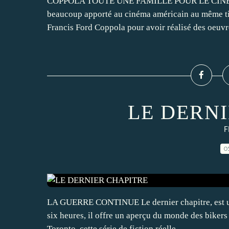
COPPOLA TOUTE UNE FAMILLE POUR LE CINEMA Le
beaucoup apporté au cinéma américain au même tit
Francis Ford Coppola pour avoir réalisé des oeuv
LE DERN
F
0
LA GUERRE CONTINUE Le dernier chapitre, est une
six heures, il offre un aperçu du monde des bikers
Toronto, cette série de fiction réelle...