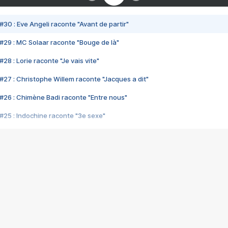
#30 : Eve Angeli raconte "Avant de partir"
#29 : MC Solaar raconte "Bouge de là"
28 : Lorie raconte "Je vais vite"
#27 : Christophe Willem raconte "Jacques a dit"
#26 : Chimène Badi raconte "Entre nous"
#25 : Indochine raconte "3e sexe"
#24 : Zaho raconte "C'est chelou"
#23 : Patrick Bruel raconte "Au café des délices"
#22 : Kyo raconte "Le chemin"
#21 : Nolwenn Leroy raconte "Cassé"
#20 : Patrick Hernandez raconte "Born to be alive"
#19 : Lorie raconte "Près de moi"