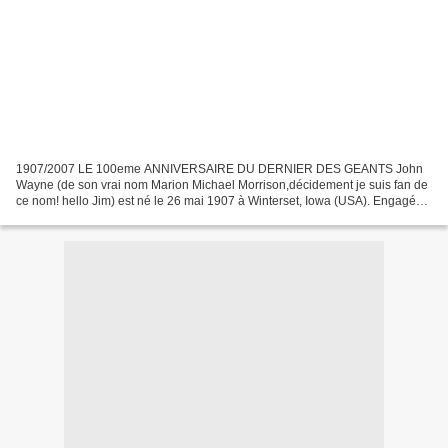
1907/2007 LE 100eme ANNIVERSAIRE DU DERNIER DES GEANTS John
Wayne (de son vrai nom Marion Michael Morrison,décidement je suis fan de
ce nom! hello Jim) est né le 26 mai 1907 à Winterset, Iowa (USA). Engagé
comme accessoiriste à la Fox en 1926. Avec sa...