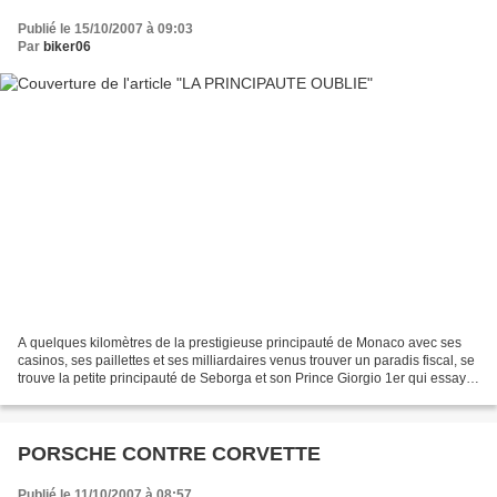
Publié le 15/10/2007 à 09:03
Par
biker06
A quelques kilomètres de la prestigieuse principauté de Monaco avec ses
casinos, ses paillettes et ses milliardaires venus trouver un paradis fiscal, se
trouve la petite principauté de Seborga et son Prince Giorgio 1er qui essaye
de survivre à l'ombre...
PORSCHE CONTRE CORVETTE
Publié le 11/10/2007 à 08:57