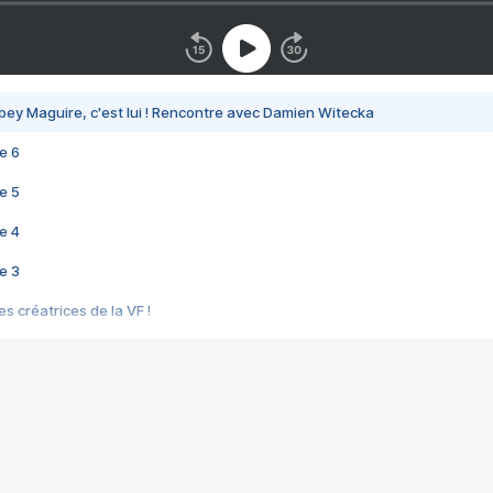
bey Maguire, c'est lui ! Rencontre avec Damien Witecka
e 6
e 5
e 4
e 3
s créatrices de la VF !
e 2
e 1
e Mektoub My Love arrive enfin ! Rencontre avec Shaïn Boumedine et Sal
i : après Toni en famille