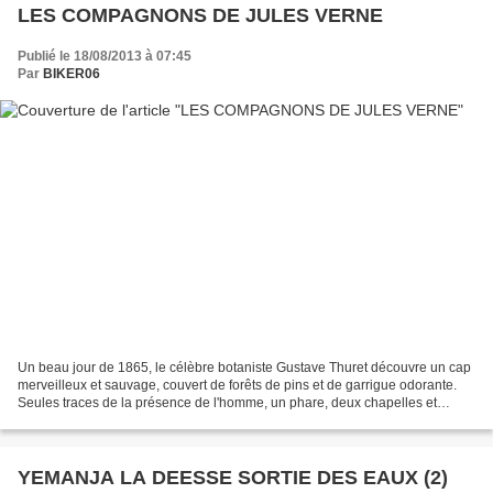
LES COMPAGNONS DE JULES VERNE
Publié le 18/08/2013 à 07:45
Par
BIKER06
Un beau jour de 1865, le célèbre botaniste Gustave Thuret découvre un cap
merveilleux et sauvage, couvert de forêts de pins et de garrigue odorante.
Seules traces de la présence de l'homme, un phare, deux chapelles et
quelques vignes. C'est grâce à lui...
YEMANJA LA DEESSE SORTIE DES EAUX (2)