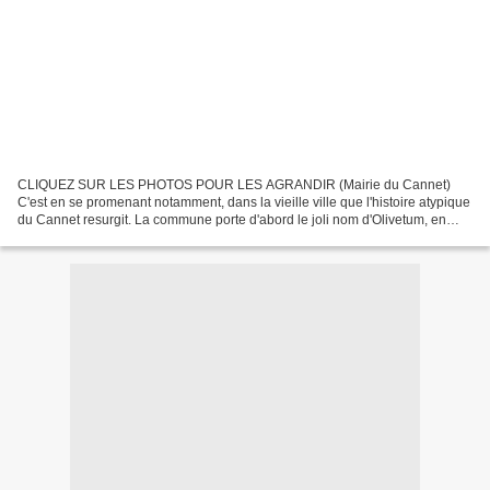
CLIQUEZ SUR LES PHOTOS POUR LES AGRANDIR (Mairie du Cannet)
C'est en se promenant notamment, dans la vieille ville que l'histoire atypique
du Cannet resurgit. La commune porte d'abord le joli nom d'Olivetum, en
raison de ses cultures d'oliviers, implantées...