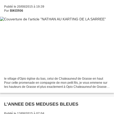
Publié le 20/08/2015 à 19:39
Par
BIKER06
le village d'Opio église du bas, celui de Chateauneuf de Grasse en haut
Pour cette promenade en compagnie de mon petit fils, je vous emmene sur
les hauteurs de Grasse et plus exactement à Opio Chateauneuf de Grasse.
En face du mémorial Coluche, il y a...
L’ANNEE DES MEDUSES BLEUES
Publié le 13/08/2015 à 07:04