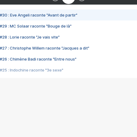
#30 : Eve Angeli raconte "Avant de partir"
#29 : MC Solaar raconte "Bouge de là"
28 : Lorie raconte "Je vais vite"
#27 : Christophe Willem raconte "Jacques a dit"
#26 : Chimène Badi raconte "Entre nous"
#25 : Indochine raconte "3e sexe"
#24 : Zaho raconte "C'est chelou"
#23 : Patrick Bruel raconte "Au café des délices"
#22 : Kyo raconte "Le chemin"
#21 : Nolwenn Leroy raconte "Cassé"
#20 : Patrick Hernandez raconte "Born to be alive"
#19 : Lorie raconte "Près de moi"