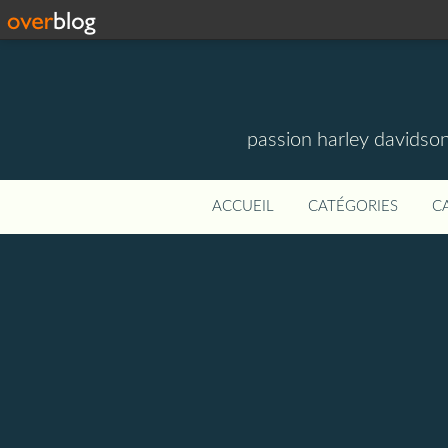
passion harley davidson
ACCUEIL
CATÉGORIES
C