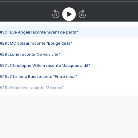
#30 : Eve Angeli raconte "Avant de partir"
#29 : MC Solaar raconte "Bouge de là"
28 : Lorie raconte "Je vais vite"
#27 : Christophe Willem raconte "Jacques a dit"
#26 : Chimène Badi raconte "Entre nous"
#25 : Indochine raconte "3e sexe"
#24 : Zaho raconte "C'est chelou"
#23 : Patrick Bruel raconte "Au café des délices"
#22 : Kyo raconte "Le chemin"
#21 : Nolwenn Leroy raconte "Cassé"