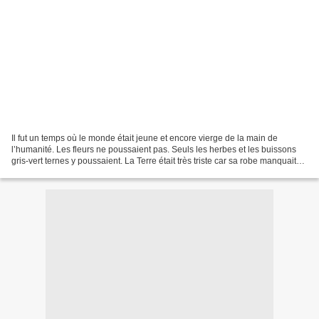
Il fut un temps où le monde était jeune et encore vierge de la main de
l’humanité. Les fleurs ne poussaient pas. Seuls les herbes et les buissons
gris-vert ternes y poussaient. La Terre était très triste car sa robe manquait
de couleur et de beauté. «...