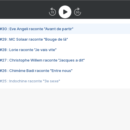
#30 : Eve Angeli raconte "Avant de partir"
#29 : MC Solaar raconte "Bouge de là"
28 : Lorie raconte "Je vais vite"
#27 : Christophe Willem raconte "Jacques a dit"
#26 : Chimène Badi raconte "Entre nous"
#25 : Indochine raconte "3e sexe"
#24 : Zaho raconte "C'est chelou"
#23 : Patrick Bruel raconte "Au café des délices"
#22 : Kyo raconte "Le chemin"
#21 : Nolwenn Leroy raconte "Cassé"