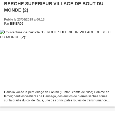
BERGHE SUPERIEUR VILLAGE DE BOUT DU
MONDE (2)
Publié le 23/06/2019 à 06:13
Par
BIKER06
Dans la vallée le petit village de Fontan (Funtan, comté de Nice) Comme en
témoignent les vastières de Causéga, des enclos de pierres sèches situés
sur la draille du col de Raus, une des principales routes de transhumance
entre les vallées de la Roya...