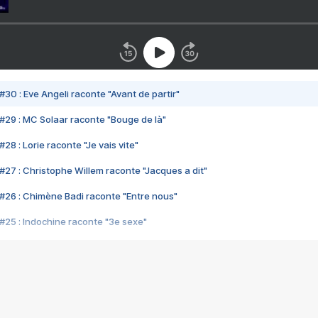
#30 : Eve Angeli raconte "Avant de partir"
#29 : MC Solaar raconte "Bouge de là"
28 : Lorie raconte "Je vais vite"
#27 : Christophe Willem raconte "Jacques a dit"
#26 : Chimène Badi raconte "Entre nous"
#25 : Indochine raconte "3e sexe"
#24 : Zaho raconte "C'est chelou"
#23 : Patrick Bruel raconte "Au café des délices"
#22 : Kyo raconte "Le chemin"