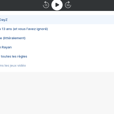
 DayZ
 a 13 ans (et vous l'avez ignoré)
e (littéralement)
im Rayan
 toutes les règles
s les jeux vidéo
us choquant de Rockstar ? - Le scandale BULLY
e plus moche de Steam
du RÊVE tourne au CAUCHEMAR
pendant 8 heures
it… à tort