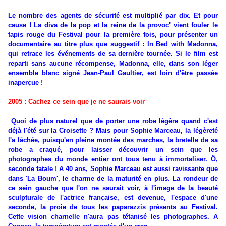
Le nombre des agents de sécurité est multiplié par dix. Et pour
cause ! La diva de la pop et la reine de la provoc' vient fouler le
tapis rouge du Festival pour la première fois, pour présenter un
documentaire au titre plus que suggestif : In Bed with Madonna,
qui retrace les événements de sa dernière tournée. Si le film est
reparti sans aucune récompense, Madonna, elle, dans son léger
ensemble blanc signé Jean-Paul Gaultier, est loin d'être passée
inaperçue !
2005 : Cachez ce sein que je ne saurais voir
Quoi de plus naturel que de porter une robe légère quand c'est
déjà l'été sur la Croisette ? Mais pour Sophie Marceau, la légèreté
l'a lâchée, puisqu'en pleine montée des marches, la bretelle de sa
robe a craqué, pour laisser découvrir un sein que les
photographes du monde entier ont tous tenu à immortaliser. Ô,
seconde fatale ! A 40 ans, Sophie Marceau est aussi ravissante que
dans 'La Boum', le charme de la maturité en plus. La rondeur de
ce sein gauche que l'on ne saurait voir, à l'image de la beauté
sculpturale de l'actrice française, est devenue, l'espace d'une
seconde, la proie de tous les paparazzis présents au Festival.
Cette vision charnelle n'aura pas tétanisé les photographes. A