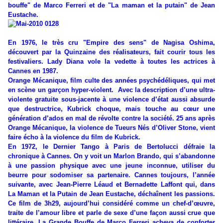
bouffe" de Marco Ferreri et de "La maman et la putain" de Jean
Eustache.
En 1976, le très cru "Empire des sens" de Nagisa Oshima,
découvert par la Quinzaine des réalisateurs, fait courir tous les
festivaliers. Lady Diana vole la vedette à toutes les actrices à
Cannes en 1987.
Orange Mécanique, film culte des années psychédéliques, qui met
en scène un garçon hyper-violent. Avec la description d’une ultra-
violente gratuite sous-jacente à une violence d’état aussi absurde
que destructrice, Kubrick choque, mais touche au cœur une
génération d’ados en mal de révolte contre la société. 25 ans après
Orange Mécanique, la violence de Tueurs Nés d’Oliver Stone, vient
faire écho à la violence du film de Kubrick.
En 1972, le Dernier Tango à Paris de Bertolucci défraie la
chronique à Cannes. On y voit un Marlon Brando, qui s’abandonne
à une passion physique avec une jeune inconnue, utiliser du
beurre pour sodomiser sa partenaire. Cannes toujours, l’année
suivante, avec Jean-Pierre Léaud et Bernadette Laffont qui, dans
La Maman et la Putain de Jean Eustache, déchaînent les passions.
Ce film de 3h29, aujourd’hui considéré comme un chef-d’œuvre,
traite de l’amour libre et parle de sexe d’une façon aussi crue que
littéraire. La Grande Bouffe de Marco Ferreri acheva de conforter