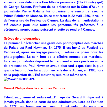
suivante pour défendre « Une fille de province « (The Country girl)
de George Seaton. Profitant de sa présence sur la Côte d'Azur, le
journaliste Pierre Galante lui organise une rencontre avec le
Prince Rainier de Monaco. Ils se marièrent le 22 avril 1956, la veille
de l'ouverture du Festival de Cannes. La date de la manifestation a
été choisie pour que toutes les personnalités présentes à la
cérémonie monégasque puissent ensuite se rendre à Cannes.
Grèves de photographes
Le premier à déclencher une grève des photographes des marches
du Palais est Paul Newman. En 1975, il est invité au Festival de
Cannes et, après un voyage pénible, il refuse de poser pour les
photographes. Le soir, lors de la célèbre montée des marches,
tous les journalistes déposent leur appareil à leurs pieds en signe
de protestation. Paul Newman avoue plus tard « que c'est la plus
grande leçon qu'on lui ait donnée. » Isabelle Adjani, en 1983, lors
de la projection de L'Eté meurtrier, subira le même sort.
Gérard Philipe dans le cœur des Cannois
Talentueux, jeune et séduisant…l'image de Gérard Philipe est à
jamais gravée dans le cœur de ses admirateurs. Lors de l'édition
de 1972, un hommage est rendu à cet enfant du pays par