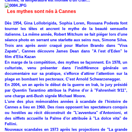
Cannes, la température est montée d'un cran…
Les mythes sont nés à Cannes
Dès 1954, Gina Lollobrigida, Sophia Loren, Rossana Podesta font
tourner les têtes et ancrent le mythe de la beauté sensuelle
italienne. La même année, Robert Mitchum se fait piéger lors d'une
séance photo en serrant une starlette aux seins nus, Simone Silva.
Trois ans après avoir craqué pour Marlon Brando dans "Viva
Zapata", Cannes découvre James Dean dans "A l'est d'Eden" le
film d'Elia Kazan
En marge de la compétition, des mythes se façonnent. En 1978, un
culturiste, venu présenter dans l'indifférence générale un
documentaire sur sa pratique, s'efforce d'attirer l'attention sur la
plage en bombant les pectoraux. C’est Arnold Schwarzenegger.
En 2004, un an après le début de la guerre en Irak, le jury présidé
par Quentin Tarantino attribue la Palme d'or à "Fahrenheit 9/11",
une charge anti-Bush signée Michael Moore.
L'une des plus mémorables années à scandale de l'histoire de
Cannes a lieu en 1960. Des rixes opposent les spectateurs conquis
ou hostiles au récit déconstruit de "L'avventura" d'Antonioni, et
des sifflets accueille la Palme d'or attribuée à "La dolce vita" de
Fellini.
Nouveaux scandales en 1973 après les projections de "La grande