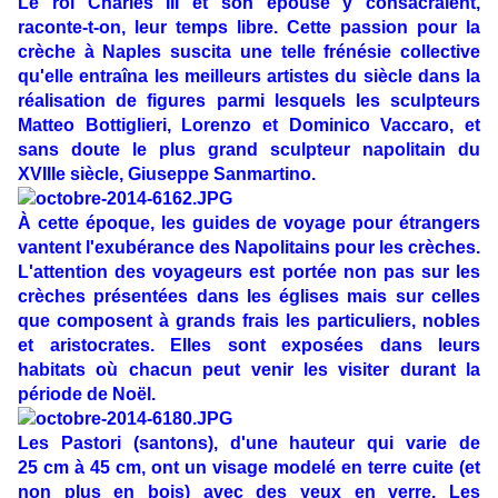
Le roi
Charles III
et son épouse y consacraient,
raconte-t-on, leur temps libre. Cette passion pour la
crèche à Naples suscita une telle frénésie collective
qu'elle entraîna les meilleurs artistes du siècle dans la
réalisation de figures parmi lesquels les sculpteurs
Matteo Bottiglieri
,
Lorenzo et Dominico Vaccaro
, et
sans doute le plus grand sculpteur napolitain du
XVIIIe siècle,
Giuseppe Sanmartin
o.
À cette époque, les guides de voyage pour étrangers
vantent l'exubérance des Napolitains pour les crèches.
L'attention des voyageurs est portée non pas sur les
crèches présentées dans les églises mais sur celles
que composent à grands frais les particuliers, nobles
et aristocrates. Elles sont exposées dans leurs
habitats où chacun peut venir les visiter durant la
période de Noël.
Les Pastori (santons), d'une hauteur qui varie de
25 cm à 45 cm, ont un visage modelé en terre cuite (et
non plus en bois) avec des yeux en verre. Les