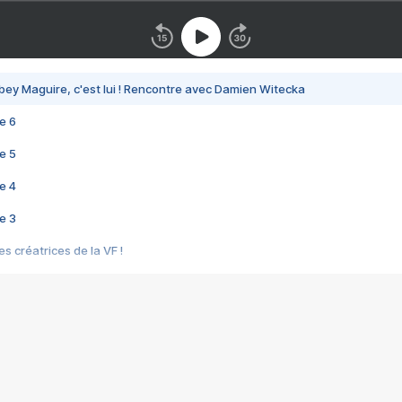
bey Maguire, c'est lui ! Rencontre avec Damien Witecka
e 6
e 5
e 4
e 3
s créatrices de la VF !
e 2
e 1
e Mektoub My Love arrive enfin ! Rencontre avec Shaïn Boumedine et Sal
i : après Toni en famille