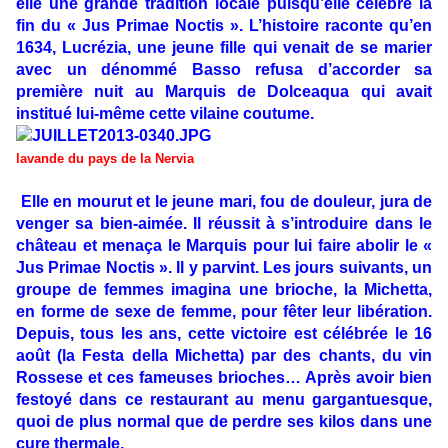
elle une grande tradition locale puisqu’elle célèbre la
fin du « Jus Primae Noctis ». L’histoire raconte qu’en
1634, Lucrézia, une jeune fille qui venait de se marier
avec un dénommé Basso refusa d’accorder sa
première nuit au Marquis de Dolceaqua qui avait
institué lui-même cette vilaine coutume.
lavande du pays de la Nervia
Elle en mourut et le jeune mari, fou de douleur, jura de
venger sa bien-aimée. Il réussit à s’introduire dans le
château et menaça le Marquis pour lui faire abolir le «
Jus Primae Noctis ». Il y parvint. Les jours suivants, un
groupe de femmes imagina une brioche, la Michetta,
en forme de sexe de femme, pour fêter leur libération.
Depuis, tous les ans, cette victoire est célébrée le 16
août (la Festa della Michetta) par des chants, du vin
Rossese et ces fameuses brioches… Après avoir bien
festoyé dans ce restaurant au menu gargantuesque,
quoi de plus normal que de perdre ses kilos dans une
cure thermale.