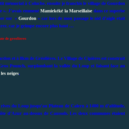
etit mémorial à Coluche, ensuite je franchis le village de Gourdon
nce ». J’avais emmené
Mamiekéké la Marseillaise
dans ce superbe
quer sur «
Gourdon
» car lors de mon passage le nid d’aigle etait
surer, car je grimpe encore plus haut …
ute de greolieres
don et à 8km de Gréolières. Le Village de Cipières est construit
Gros Pounch, surplombant la vallée du Loup et faisant face au
 les neiges
.
les rives du Loup jusqu’au Plateau de Calern à 1400 m d’altitude,
Côte d’Azur au-dessus de Caussols. Les deux communes étaient