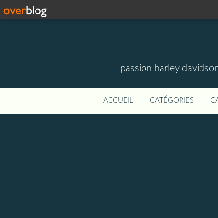
passion harley davidson
ACCUEIL
CATÉGORIES
C