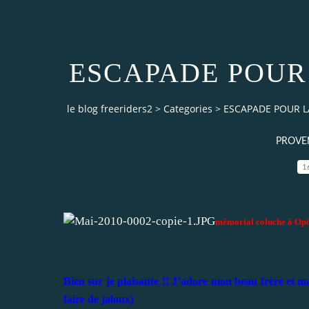
ESCAPADE POUR
le blog freeriders2
>
Categories
>
ESCAPADE POUR L
PROVEN
1
mémorial coluche à Op
Bien sur je plaisante !! J’adore mon beau frère et ma 
faire de jaloux)