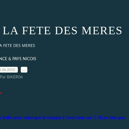
 LA FETE DES MERES
A FETE DES MERES
CE & PAYS NICOIS
6.06.2010
…
Par BIKER06
io
belle sœur ainsi que le frangin à Soso bien sur !! (Il ne faut pas