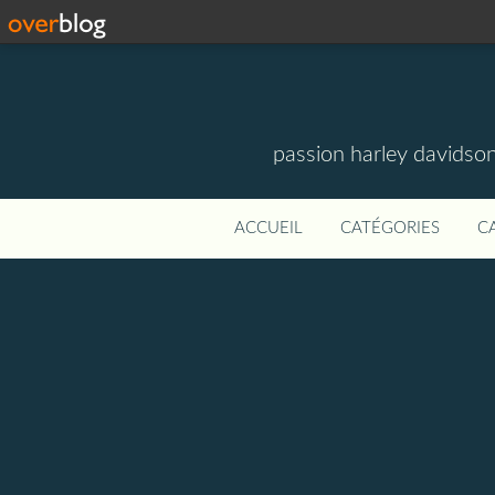
passion harley davidson
ACCUEIL
CATÉGORIES
C