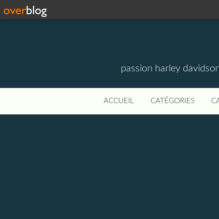
passion harley davidson
ACCUEIL
CATÉGORIES
C