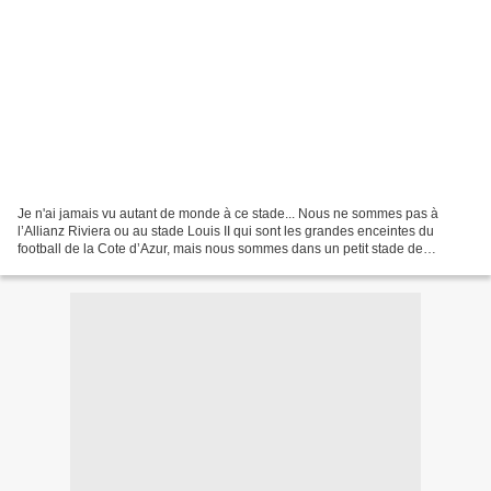
Je n'ai jamais vu autant de monde à ce stade... Nous ne sommes pas à
l’Allianz Riviera ou au stade Louis II qui sont les grandes enceintes du
football de la Cote d’Azur, mais nous sommes dans un petit stade de
campagne au quartier de la Paoute à 1 km...