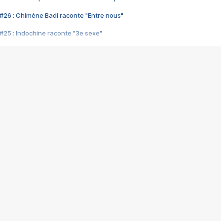
#26 : Chimène Badi raconte "Entre nous"
#25 : Indochine raconte "3e sexe"
#24 : Zaho raconte "C'est chelou"
#23 : Patrick Bruel raconte "Au café des délices"
#22 : Kyo raconte "Le chemin"
#21 : Nolwenn Leroy raconte "Cassé"
#20 : Patrick Hernandez raconte "Born to be alive"
#19 : Lorie raconte "Près de moi"
#18 : Michael Jones raconte "A nos actes manqués" (avec Jean-Jacque
#17 : Khaled raconte "Aïcha"
#16 : Corneille raconte "Parce qu'on vient de loin"
#15 : Indochine raconte "L'aventurier"