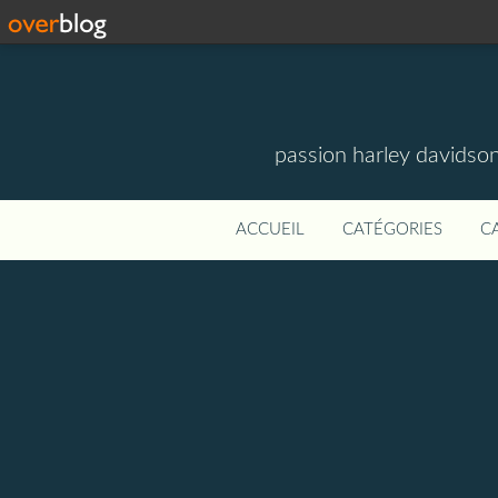
passion harley davidson
ACCUEIL
CATÉGORIES
C