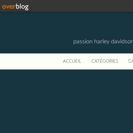
passion harley davidson
ACCUEIL
CATÉGORIES
C