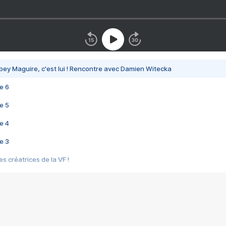
bey Maguire, c'est lui ! Rencontre avec Damien Witecka
e 6
e 5
e 4
e 3
s créatrices de la VF !
e 2
e 1
e Mektoub My Love arrive enfin ! Rencontre avec Shaïn Boumedine et Sal