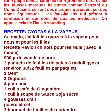
Cirio
polpa densa
Mutti bio ou
Agromonte bio...
évitez
,
les fausses marques italiennes comme Panzani ou
Como Cucine, ce sont des marques qui jouent sur des
noms équivoques : les faux-italiens qui prêtent à
confusion et qui sont de qualités médiocres. On
appelle cela de l’italian sounding.
RECETTE: GYOZAS A LA VAPEUR
Ce matin, j’ai fait les gyozas à la vapeur pour
nous et pour les filles
Recette Ravioli chinois pour les Nuls ( avec le
moule)
900gr de viande de porc
3 paquets de feuilles de pâtes à ravioli gyoza
(environ 30/32 feuilles par paquet)
1 Oeuf
3 Oignons
4 poireaux
3 cuil à café de Gingembre
7 cuil à soupe de Sauce Soja sucré
4 gousses d’ail
poivre et sel
3 bouquet de feuilles de coriandre