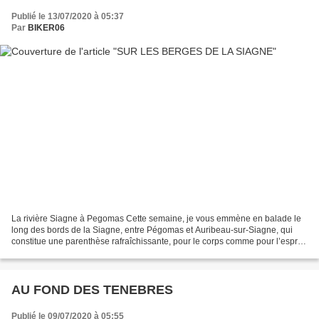
Publié le 13/07/2020 à 05:37
Par
BIKER06
La rivière Siagne à Pegomas Cette semaine, je vous emmène en balade le
long des bords de la Siagne, entre Pégomas et Auribeau-sur-Siagne, qui
constitue une parenthèse rafraîchissante, pour le corps comme pour l’esprit.
Idéale pour une pause zen, à l’ombre...
AU FOND DES TENEBRES
Publié le 09/07/2020 à 05:55