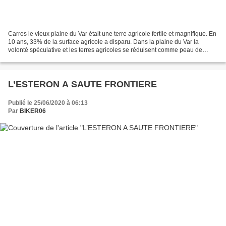
Carros le vieux plaine du Var était une terre agricole fertile et magnifique. En
10 ans, 33% de la surface agricole a disparu. Dans la plaine du Var la
volonté spéculative et les terres agricoles se réduisent comme peau de
chagrin. Dans un avenir très...
L’ESTERON A SAUTE FRONTIERE
Publié le 25/06/2020 à 06:13
Par
BIKER06