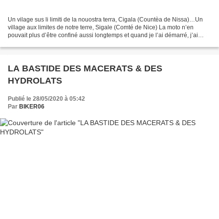
Un vilage sus li limiti de la nouostra terra, Cigala (Countèa de Nissa)…Un
village aux limites de notre terre, Sigale (Comté de Nice) La moto n’en
pouvait plus d’être confiné aussi longtemps et quand je l’ai démarré, j’ai
senti son coeur battre à nouveau...
LA BASTIDE DES MACERATS & DES
HYDROLATS
Publié le 28/05/2020 à 05:42
Par
BIKER06