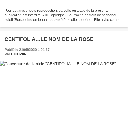
Pour cet article toute reproduction, partielle ou totale de la présente
publication est interdite. « © Copyright » Bourrache en train de sécher au
soleil (Borraggine en lenga nouostre) Pas folle la guêpe ! Elle a vite compris
que chez papa et maman il...
CENTIFOLIA…LE NOM DE LA ROSE
Publié le 21/05/2020 à 04:37
Par
BIKER06