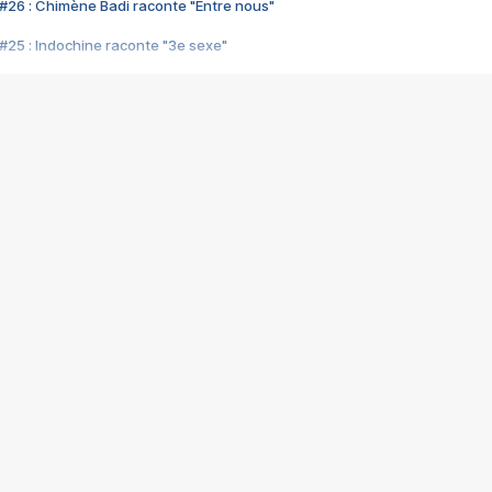
#26 : Chimène Badi raconte "Entre nous"
#25 : Indochine raconte "3e sexe"
#24 : Zaho raconte "C'est chelou"
#23 : Patrick Bruel raconte "Au café des délices"
#22 : Kyo raconte "Le chemin"
#21 : Nolwenn Leroy raconte "Cassé"
#20 : Patrick Hernandez raconte "Born to be alive"
#19 : Lorie raconte "Près de moi"
#18 : Michael Jones raconte "A nos actes manqués" (avec Jean-Jacque
#17 : Khaled raconte "Aïcha"
#16 : Corneille raconte "Parce qu'on vient de loin"
#15 : Indochine raconte "L'aventurier"
14 : Lorie raconte "Sur un air latino"