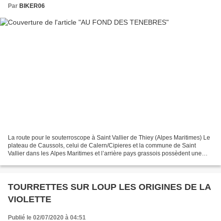
Par
BIKER06
La route pour le souterroscope à Saint Vallier de Thiey (Alpes Maritimes) Le
plateau de Caussols, celui de Calern/Cipieres et la commune de Saint
Vallier dans les Alpes Maritimes et l’arrière pays grassois possèdent une
concentration importante d’avens...
TOURRETTES SUR LOUP LES ORIGINES DE LA
VIOLETTE
Publié le 02/07/2020 à 04:51