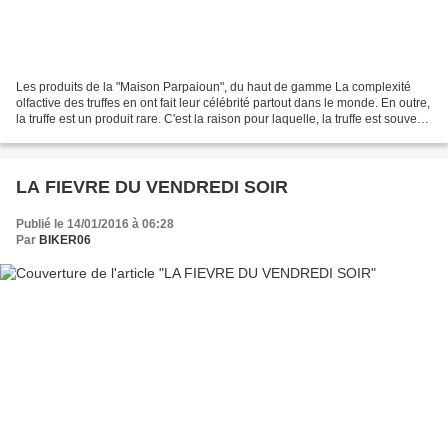
Les produits de la "Maison Parpaioun", du haut de gamme La complexité
olfactive des truffes en ont fait leur célébrité partout dans le monde. En outre,
la truffe est un produit rare. C'est la raison pour laquelle, la truffe est souvent
appelée le "diamant...
LA FIEVRE DU VENDREDI SOIR
Publié le 14/01/2016 à 06:28
Par
BIKER06