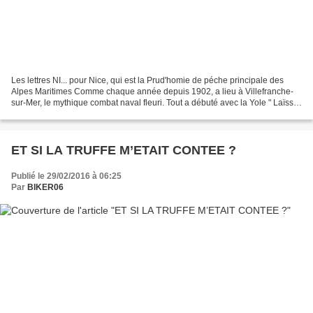
Les lettres NI... pour Nice, qui est la Prud'homie de péche principale des
Alpes Maritimes Comme chaque année depuis 1902, a lieu à Villefranche-
sur-Mer, le mythique combat naval fleuri. Tout a débuté avec la Yole " Laïssa
Ana", fierté de l’association...
ET SI LA TRUFFE M’ETAIT CONTEE ?
Publié le 29/02/2016 à 06:25
Par
BIKER06