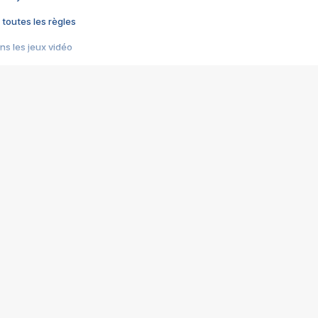
 toutes les règles
s les jeux vidéo
us choquant de Rockstar ? - Le scandale BULLY
e plus moche de Steam
du RÊVE tourne au CAUCHEMAR
pendant 8 heures
it… à tort
umiliés par un jeu vidéo
ire - Final Fantasy 8
ti un empire - Age of Empires
story DOFUS
tard, il crée l'un des pires jeux de tous les temps, MindsEye.