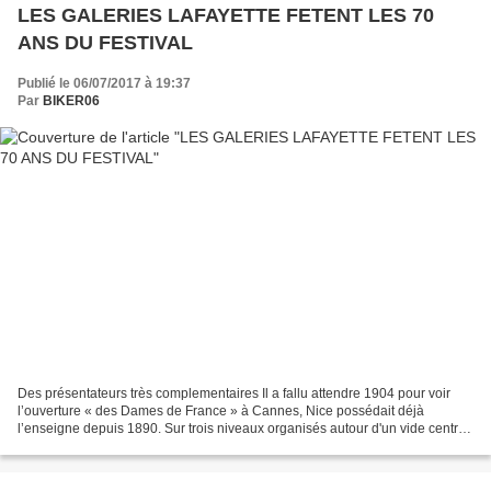
LES GALERIES LAFAYETTE FETENT LES 70
ANS DU FESTIVAL
Publié le 06/07/2017 à 19:37
Par
BIKER06
Des présentateurs très complementaires Il a fallu attendre 1904 pour voir
l’ouverture « des Dames de France » à Cannes, Nice possédait déjà
l’enseigne depuis 1890. Sur trois niveaux organisés autour d'un vide central
à structure métallique coiffé d'une...